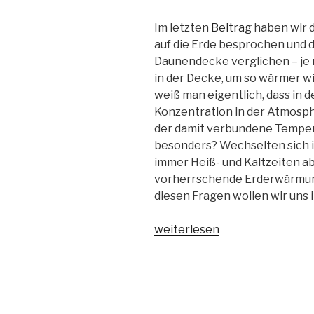
Im letzten
Beitrag
haben wir d
auf die Erde besprochen und d
Daunendecke verglichen – je
in der Decke, um so wärmer wi
weiß man eigentlich, dass in d
Konzentration in der Atmosph
der damit verbundene Tempera
besonders? Wechselten sich i
immer Heiß- und Kaltzeiten a
vorherrschende Erderwärmung 
diesen Fragen wollen wir uns
„Ein
weiterlesen
Blick
zurück,
ein
Blick
nach