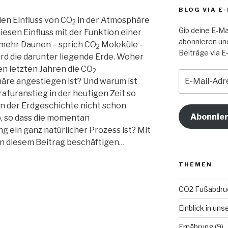
BLOG VIA E
en Einfluss von CO
in der Atmosphäre
2
Gib deine E-Ma
iesen Einfluss mit der Funktion einer
abonnieren un
 mehr Daunen – sprich CO
Moleküle –
2
Beiträge via E-
rd die darunter liegende Erde. Woher
en letzten Jahren die CO
2
E-
äre angestiegen ist? Und warum ist
Mail-
turanstieg in der heutigen Zeit so
Adresse
n der Erdgeschichte nicht schon
Abonnie
b, so dass die momentan
ein ganz natürlicher Prozess ist? Mit
 in diesem Beitrag beschäftigen…
THEMEN
CO2 Fußabdru
Einblick in un
Ernährung
(9)