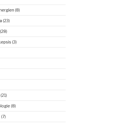
nergien
(8)
a
(23)
(28)
kepsis
(3)
(21)
logie
(8)
d
(7)