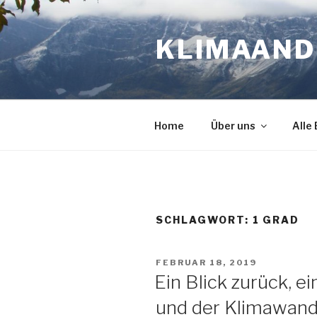
Zum
Inhalt
KLIMAAN
springen
Home
Über uns
Alle
SCHLAGWORT:
1 GRAD
VERÖFFENTLICHT
FEBRUAR 18, 2019
AM
Ein Blick zurück, e
und der Klimawand