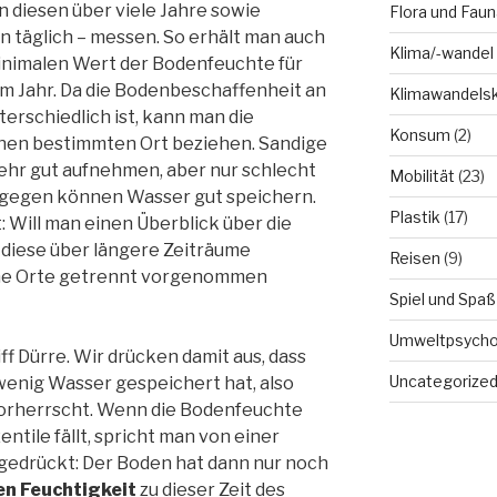
 diesen über viele Jahre sowie
Flora und Faun
n täglich – messen. So erhält man auch
Klima/-wandel
inimalen Wert der Bodenfeuchte für
m Jahr. Da die Bodenbeschaffenheit an
Klimawandels
erschiedlich ist, kann man die
Konsum
(2)
inen bestimmten Ort beziehen. Sandige
hr gut aufnehmen, aber nur schlecht
Mobilität
(23)
ngegen können Wasser gut speichern.
Plastik
(17)
t: Will man einen Überblick über die
diese über längere Zeiträume
Reisen
(9)
lne Orte getrennt vorgenommen
Spiel und Spaß
Umweltpsycho
f Dürre. Wir drücken damit aus, dass
Uncategorize
wenig Wasser gespeichert hat, also
orherrscht. Wenn die Bodenfeuchte
ntile fällt, spricht man von einer
gedrückt: Der Boden hat dann nur noch
n Feuchtigkeit
zu dieser Zeit des