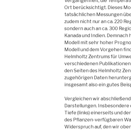
Vergangenheit, die Temperat
Ort berücksichtigt. Dieses Mod
tatsächlichen Messungen über
zudem nicht nur an ca. 220 Re
sondern auch an ca. 300 Regio
Kanada und Indien. Demnach ha
Modell mit sehr hoher Progno
Modell und dem Vorgehen fin
Helmholtz Zentrums für Umwelt
verschiedenen Publikatione
den Seiten des Helmholtz Zen
zugehörigen Daten herunter
insgesamt also ein gutes Beis
Vergleichen wir abschließend
Darstellungen. Insbesondere d
Tiefe (links) einerseits und d
des Pflanzen-verfügbaren Was
Widerspruch auf, den wir oben