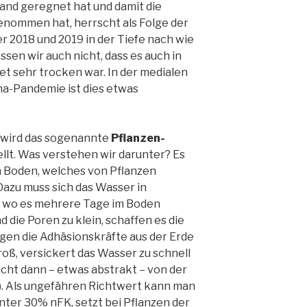
land geregnet hat und damit die
nommen hat, herrscht als Folge der
2018 und 2019 in der Tiefe nach wie
sen wir auch nicht, dass es auch in
et sehr trocken war. In der medialen
a-Pandemie ist dies etwas
g wird das sogenannte
Pflanzen-
llt. Was verstehen wir darunter? Es
m Boden, welches von Pflanzen
zu muss sich das Wasser in
, wo es mehrere Tage im Boden
 die Poren zu klein, schaffen es die
gen die Adhäsionskräfte aus der Erde
roß, versickert das Wasser zu schnell
icht dann – etwas abstrakt – von der
). Als ungefähren Richtwert kann man
nter 30% nFK, setzt bei Pflanzen der