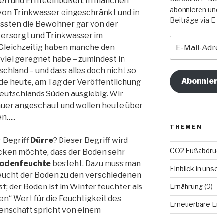
den und
Ernteeinbußen
. In manchen
abonnieren un
von Trinkwasser eingeschränkt und in
Beiträge via E-
ssten die Bewohner gar von der
versorgt und Trinkwasser im
E-
Gleichzeitig haben manche den
Mail-
 viel geregnet habe – zumindest in
Adresse
land – und dass alles doch nicht so
Abonnie
de heute, am Tag der Veröffentlichung
Deutschlands Süden ausgiebig. Wir
auer angeschaut und wollen heute über
en…..
THEMEN
r Begriff
Dürre
? Dieser Begriff wird
CO2 Fußabdru
ken möchte, dass der Boden sehr
odenfeuchte
besteht. Dazu muss man
Einblick in un
feucht der Boden zu den verschiedenen
Ernährung
(9)
t; der Boden ist im Winter feuchter als
n“ Wert für die Feuchtigkeit des
Erneuerbare E
senschaft spricht von einem