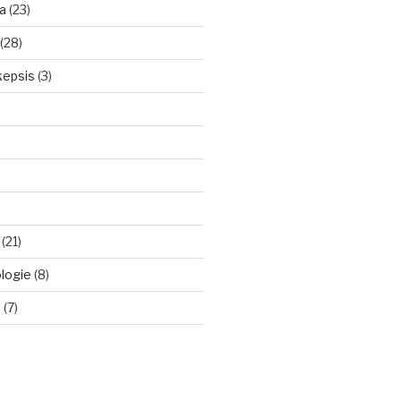
a
(23)
(28)
kepsis
(3)
(21)
logie
(8)
d
(7)