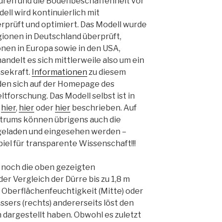
uren und die Bodenbeschaffenheit vor
ell wird kontinuierlich mit
prüft und optimiert. Das Modell wurde
gionen in Deutschland überprüft,
nen in Europa sowie in den USA,
ndelt es sich mittlerweile also um ein
sekraft.
Informationen
zu diesem
den sich auf der Homepage des
forschung. Das Modell selbst ist in
n
hier
,
hier
oder
hier
beschrieben. Auf
trums können übrigens auch die
geladen und eingesehen werden –
piel für transparente Wissenschaft!!!
 noch die oben gezeigten
er Vergleich der Dürre bis zu 1,8 m
er Oberflächenfeuchtigkeit (Mitte) oder
sers (rechts) andererseits löst den
 dargestellt haben. Obwohl es zuletzt