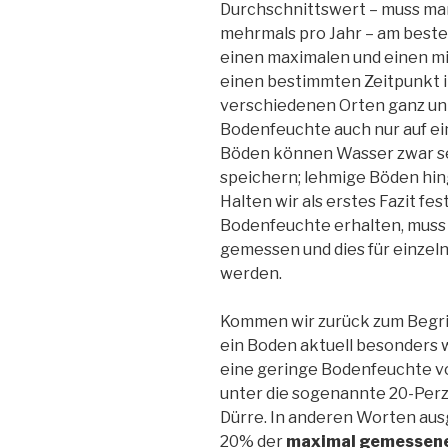
Durchschnittswert – muss man
mehrmals pro Jahr – am beste
einen maximalen und einen m
einen bestimmten Zeitpunkt i
verschiedenen Orten ganz unt
Bodenfeuchte auch nur auf e
Böden können Wasser zwar se
speichern; lehmige Böden hi
Halten wir als erstes Fazit fes
Bodenfeuchte erhalten, muss 
gemessen und dies für einze
werden.
Kommen wir zurück zum Begrif
ein Boden aktuell besonders 
eine geringe Bodenfeuchte v
unter die sogenannte 20-Perze
Dürre. In anderen Worten aus
20% der
maximal
gemessene