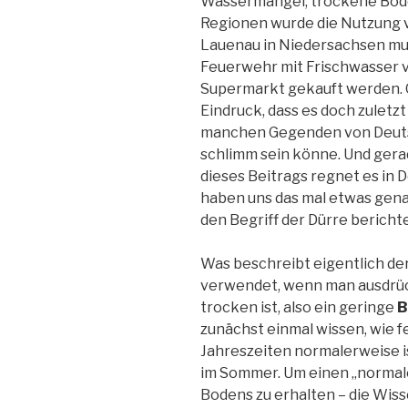
Wassermangel, trockene Bö
Regionen wurde die Nutzung 
Lauenau in Niedersachsen mu
Feuerwehr mit Frischwasser 
Supermarkt gekauft werden. 
Eindruck, dass es doch zuletzt
manchen Gegenden von Deutsch
schlimm sein könne. Und gera
dieses Beitrags regnet es in 
haben uns das mal etwas gen
den Begriff der Dürre bericht
Was beschreibt eigentlich de
verwendet, wenn man ausdrüc
trocken ist, also ein geringe
B
zunächst einmal wissen, wie 
Jahreszeiten normalerweise is
im Sommer. Um einen „normale
Bodens zu erhalten – die Wis