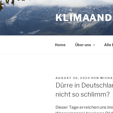
Zum
Inhalt
KLIMAAN
springen
Home
Über uns
Alle
VERÖFFENTLICHT
AUGUST 30, 2020
VON
MICHA
AM
Dürre in Deutschla
nicht so schlimm?
Dieser Tage erreichen uns i