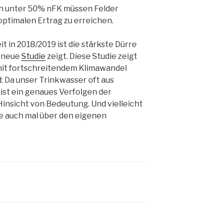
en unter 50% nFK müssen Felder
ptimalen Ertrag zu erreichen.
t in 2018/2019 ist die stärkste Dürre
e neue
Studie
zeigt. Diese Studie zeigt
 mit fortschreitendem Klimawandel
d: Da unser Trinkwasser oft aus
st ein genaues Verfolgen der
insicht von Bedeutung. Und vielleicht
re auch mal über den eigenen