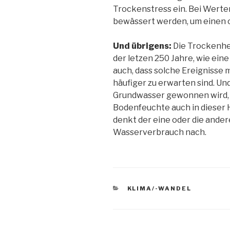
Trockenstress ein. Bei Wert
bewässert werden, um einen o
Und übrigens:
Die Trockenhei
der letzen 250 Jahre, wie ein
auch, dass solche Ereignisse
häufiger zu erwarten sind. Un
Grundwasser gewonnen wird, i
Bodenfeuchte auch in dieser H
denkt der eine oder die ande
Wasserverbrauch nach.
KATEGORIEN
KLIMA/-WANDEL