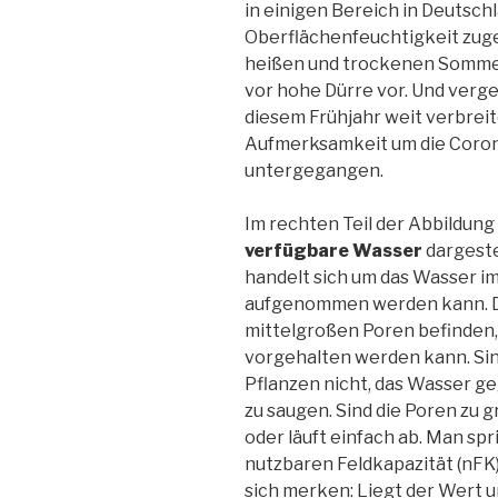
in einigen Bereich in Deutsch
Oberflächenfeuchtigkeit zuge
heißen und trockenen Sommer 
vor hohe Dürre vor. Und verges
diesem Frühjahr weit verbreit
Aufmerksamkeit um die Coron
untergegangen.
Im rechten Teil der Abbildun
verfügbare Wasser
dargeste
handelt sich um das Wasser i
aufgenommen werden kann. Da
mittelgroßen Poren befinden
vorgehalten werden kann. Sind
Pflanzen nicht, das Wasser ge
zu saugen. Sind die Poren zu g
oder läuft einfach ab. Man spr
nutzbaren Feldkapazität (nFK
sich merken: Liegt der Wert u