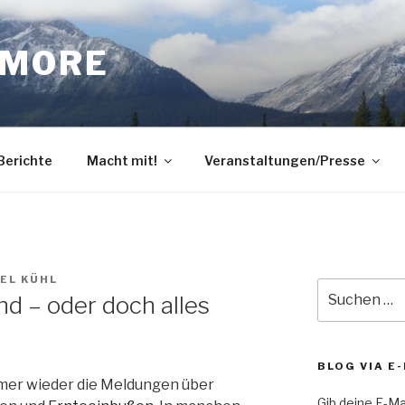
DMORE
 Berichte
Macht mit!
Veranstaltungen/Presse
EL KÜHL
Suche
nd – oder doch alles
nach:
BLOG VIA E
mmer wieder die Meldungen über
Gib deine E-Ma