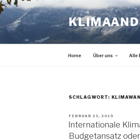
Zum
Inhalt
KLIMAAN
springen
Home
Über uns
Alle
SCHLAGWORT:
KLIMAWA
VERÖFFENTLICHT
FEBRUAR 23, 2019
AM
Internationale Klim
Budgetansatz oder 