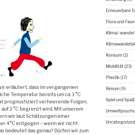
Erneuerbare E
Flora und Faun
Klima/-wandel
Klimawandels
Konsum
(2)
Mobilität
(23)
Plastik
(17)
ir erläutert, dass im vergangenen
Reisen
(9)
iche Temperatur bereits um ca. 1 °C
Spiel und Spaß
at prognostiziert verheerende Folgen,
auf 2 °C begrenzt wird. Mit unserem
Umweltpsycho
rn wir laut Schätzungen einer
Uncategorize
er 4°C entgegen – wenn wir nicht
as bedeutet das genau? Dürfen wir zum