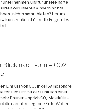
hr unternehmen, uns für unsere harte
Dürfen wir unseren Kindern nichts
 ihnen „nichts mehr“ bieten? Um uns
 wir uns zunächst über die Folgen des
iert…
in Blick nach vorn – CO2
el
en Einfluss von CO
in der Atmosphäre
2
iesen Einfluss mit der Funktion einer
 mehr Daunen – sprich CO
Moleküle –
2
rd die darunter liegende Erde. Woher