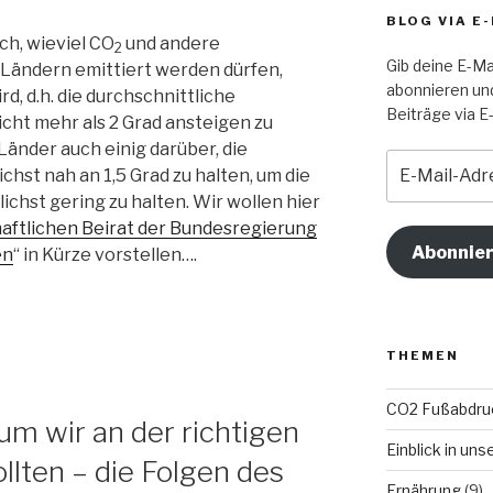
BLOG VIA E
ch, wieviel CO
und andere
2
Gib deine E-Ma
Ländern emittiert werden dürfen,
abonnieren un
rd, d.h. die durchschnittliche
Beiträge via E-
cht mehr als 2 Grad ansteigen zu
 Länder auch einig darüber, die
E-
st nah an 1,5 Grad zu halten, um die
Mail-
ichst gering zu halten. Wir wollen hier
Adresse
aftlichen Beirat der Bundesregierung
Abonnie
en
“ in Kürze vorstellen….
THEMEN
CO2 Fußabdru
um wir an der richtigen
Einblick in un
llten – die Folgen des
Ernährung
(9)