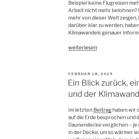
Beispiel keine Flugreisen me
Arbeit nicht mehr belohnen? 
mehr von dieser Welt zeigen,
darüber klar zu werden, haben
Klimawandels genauer inform
„Einige
weiterlesen
Gründe,
warum
wir
VERÖFFENTLICHT
FEBRUAR 18, 2019
an
AM
Ein Blick zurück, e
der
und der Klimawand
richtigen
Stelle
Gas
Im letzten
Beitrag
haben wir d
geben
auf die Erde besprochen und d
sollten
Daunendecke verglichen – je
–
in der Decke, um so wärmer wi
die