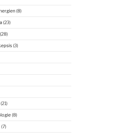
nergien
(8)
a
(23)
(28)
kepsis
(3)
(21)
logie
(8)
d
(7)