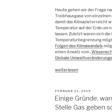
Heute gehen wir der Frage na
Treibhausgase von einzelnen 
damit das Klimaziel erreicht wi
Temperatur auf der Erde um ni
lassen. Zuletzt waren sich die
Temperaturbegrenzung möglich
Folgen des Klimawandels
mögl
einen Ansatz vom „
Wissensch
Globale Umweltveränderung
„Internationale
weiterlesen
Klimaschutzziele
–
der
VERÖFFENTLICHT
FEBRUAR 21, 2019
Budgetansatz
AM
Einige Gründe, war
oder
Stelle Gas geben so
wer
darf