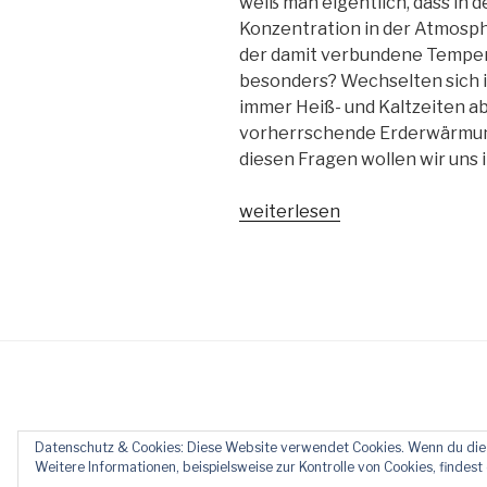
weiß man eigentlich, dass in d
Folgen
Konzentration in der Atmosph
des
der damit verbundene Tempera
Klimawandels“
besonders? Wechselten sich i
immer Heiß- und Kaltzeiten a
vorherrschende Erderwärmung 
diesen Fragen wollen wir uns
„Ein
weiterlesen
Blick
zurück,
ein
Blick
nach
vorn
–
CO2
und
Datenschutz & Cookies: Diese Website verwendet Cookies. Wenn du die 
Stolz präsentiert von WordPress
Weitere Informationen, beispielsweise zur Kontrolle von Cookies, findest 
der