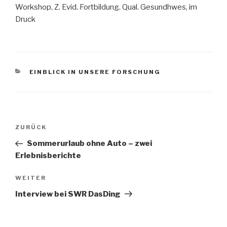
Workshop, Z. Evid. Fortbildung. Qual. Gesundhwes, im
Druck
KATEGORIEN
EINBLICK IN UNSERE FORSCHUNG
Beitragsnavigation
Vorheriger
ZURÜCK
Beitrag
Sommerurlaub ohne Auto – zwei
Erlebnisberichte
Nächster
WEITER
Beitrag
Interview bei SWR DasDing