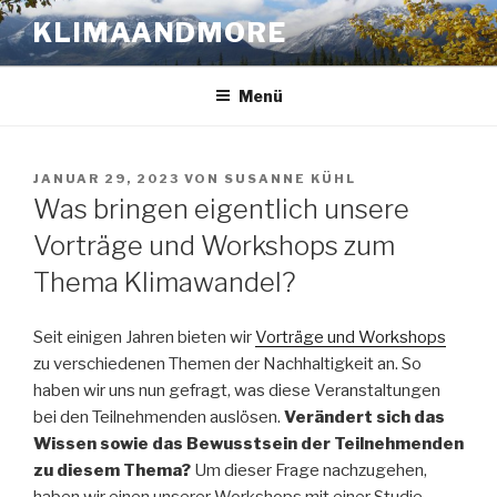
Zum
KLIMAANDMORE
Inhalt
springen
Menü
VERÖFFENTLICHT
JANUAR 29, 2023
VON
SUSANNE KÜHL
AM
Was bringen eigentlich unsere
Vorträge und Workshops zum
Thema Klimawandel?
Seit einigen Jahren bieten wir
Vorträge und Workshops
zu verschiedenen Themen der Nachhaltigkeit an. So
haben wir uns nun gefragt, was diese Veranstaltungen
bei den Teilnehmenden auslösen.
Verändert sich das
Wissen sowie das Bewusstsein der Teilnehmenden
zu diesem Thema?
Um dieser Frage nachzugehen,