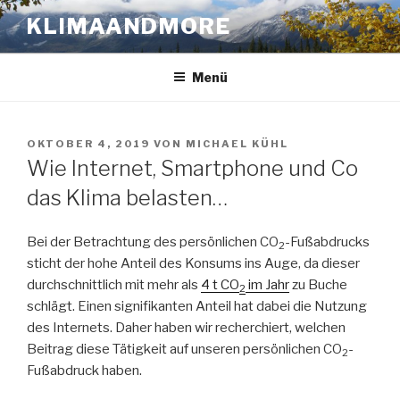
Zum
KLIMAANDMORE
Inhalt
springen
Menü
VERÖFFENTLICHT
OKTOBER 4, 2019
VON
MICHAEL KÜHL
AM
Wie Internet, Smartphone und Co
das Klima belasten…
Bei der Betrachtung des persönlichen CO
-Fußabdrucks
2
sticht der hohe Anteil des Konsums ins Auge, da dieser
durchschnittlich mit mehr als
4 t CO
im Jahr
zu Buche
2
schlägt. Einen signifikanten Anteil hat dabei die Nutzung
des Internets. Daher haben wir recherchiert, welchen
Beitrag diese Tätigkeit auf unseren persönlichen CO
-
2
Fußabdruck haben.