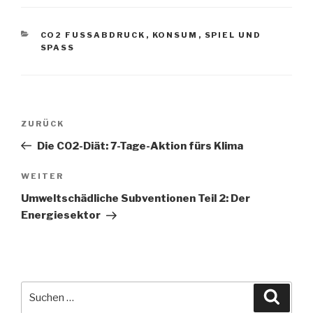
KATEGORIEN
CO2 FUSSABDRUCK
,
KONSUM
,
SPIEL UND
SPASS
Beitragsnavigation
Vorheriger
ZURÜCK
Beitrag
Die CO2-Diät: 7-Tage-Aktion fürs Klima
Nächster
WEITER
Beitrag
Umweltschädliche Subventionen Teil 2: Der
Energiesektor
Suche
Suche
nach: