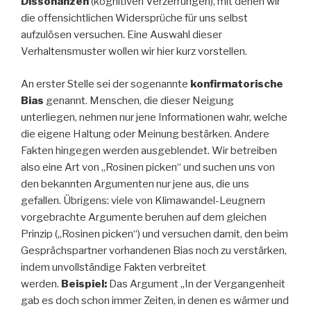
Dissonanzen
(kognitiven Verzerrungen), mit denen wir
die offensichtlichen Widersprüche für uns selbst
aufzulösen versuchen. Eine Auswahl dieser
Verhaltensmuster wollen wir hier kurz vorstellen.
An erster Stelle sei der sogenannte
konfirmatorische
Bias
genannt. Menschen, die dieser Neigung
unterliegen, nehmen nur jene Informationen wahr, welche
die eigene Haltung oder Meinung bestärken. Andere
Fakten hingegen werden ausgeblendet. Wir betreiben
also eine Art von „Rosinen picken“ und suchen uns von
den bekannten Argumenten nur jene aus, die uns
gefallen. Übrigens: viele von Klimawandel-Leugnern
vorgebrachte Argumente beruhen auf dem gleichen
Prinzip („Rosinen picken“) und versuchen damit, den beim
Gesprächspartner vorhandenen Bias noch zu verstärken,
indem unvollständige Fakten verbreitet
werden.
Beispiel:
Das Argument „In der Vergangenheit
gab es doch schon immer Zeiten, in denen es wärmer und