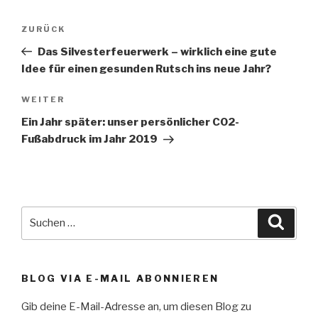
Beitragsnavigation
Vorheriger
ZURÜCK
Beitrag
Das Silvesterfeuerwerk – wirklich eine gute
Idee für einen gesunden Rutsch ins neue Jahr?
Nächster
WEITER
Beitrag
Ein Jahr später: unser persönlicher CO2-
Fußabdruck im Jahr 2019
Suche
Suche
nach:
BLOG VIA E-MAIL ABONNIEREN
Gib deine E-Mail-Adresse an, um diesen Blog zu