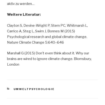
aktiv zu werden…
Weitere Literatur:
Clayton S, Devine-Wright P, Stern PC, Whitmarsh L,
Carrico A, Steg L, Swim J, Bonnes M (2015)
Psychological research and global climate change.
Nature Climate Change 5:640–646
Marshall G (2015) Don’t even think about it. Why our
brains are wired to ignore climate change. Blomsbury,
London
KATEGORIEN
UMWELTPSYCHOLOGIE