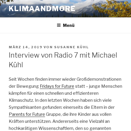
Zum
KLIMAANDMORE
Inhalt
springen
Menü
VERÖFFENTLICHT
MÄRZ 14, 2019
VON
SUSANNE KÜHL
AM
Interview von Radio 7 mit Michael
Kühl
Seit Wochen finden immer wieder Großdemonstrationen
der Bewegung
Fridays for Future
statt – junge Menschen
kämpfen für einen schnellen und effizienteren
Klimaschutz. In den letzten Wochen haben sich viele
Sympathisanten gefunden: einerseits die Eltern in der
Parents for Future
Gruppe, die ihre Kinder aus vollen
Kräften unterstützen. Andererseits eine Vielzahl an
hochkarätigen Wissenschaftlern, den so genannten