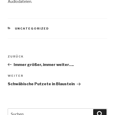
Audiodateien.
KATEGORIEN
UNCATEGORIZED
Beitragsnavigation
Vorheriger
ZURÜCK
Beitrag
Immer größer, immer weiter….
Nächster
WEITER
Beitrag
Schwäbische Putzete in Blaustein
Suche
Suche