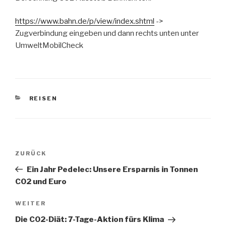
https://www.bahn.de/p/view/index.shtml
->
Zugverbindung eingeben und dann rechts unten unter
UmweltMobilCheck
KATEGORIEN
REISEN
Beitragsnavigation
Vorheriger
ZURÜCK
Beitrag
Ein Jahr Pedelec: Unsere Ersparnis in Tonnen
CO2 und Euro
Nächster
WEITER
Beitrag
Die CO2-Diät: 7-Tage-Aktion fürs Klima