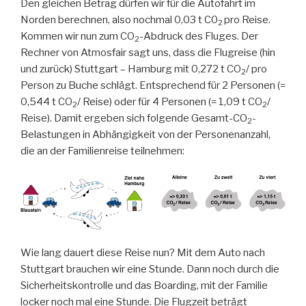
Den gleichen Betrag dürfen wir für die Autofahrt im
Norden berechnen, also nochmal 0,03 t C0
pro Reise.
2
Kommen wir nun zum CO
-Abdruck des Fluges. Der
2
Rechner von Atmosfair sagt uns, dass die Flugreise (hin
und zurück) Stuttgart – Hamburg mit 0,272 t CO
/ pro
2
Person zu Buche schlägt. Entsprechend für 2 Personen (=
0,544 t CO
/ Reise) oder für 4 Personen (= 1,09 t CO
/
2
2
Reise). Damit ergeben sich folgende Gesamt-CO
-
2
Belastungen in Abhängigkeit von der Personenanzahl,
die an der Familienreise teilnehmen:
Wie lang dauert diese Reise nun? Mit dem Auto nach
Stuttgart brauchen wir eine Stunde. Dann noch durch die
Sicherheitskontrolle und das Boarding, mit der Familie
locker noch mal eine Stunde. Die Flugzeit beträgt