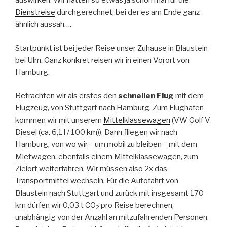
auswirken. Wir hatten so etwas ja schon mal für die
Dienstreise
durchgerechnet, bei der es am Ende ganz
ähnlich aussah….
Startpunkt ist bei jeder Reise unser Zuhause in Blaustein
bei Ulm. Ganz konkret reisen wir in einen Vorort von
Hamburg.
Betrachten wir als erstes den
schnellen Flug
mit dem
Flugzeug, von Stuttgart nach Hamburg. Zum Flughafen
kommen wir mit unserem
Mittelklassewagen
(VW Golf V
Diesel (ca. 6,1 l / 100 km)). Dann fliegen wir nach
Hamburg, von wo wir – um mobil zu bleiben – mit dem
Mietwagen, ebenfalls einem Mittelklassewagen, zum
Zielort weiterfahren. Wir müssen also 2x das
Transportmittel wechseln. Für die Autofahrt von
Blaustein nach Stuttgart und zurück mit insgesamt 170
km dürfen wir 0,03 t CO
pro Reise berechnen,
2
unabhängig von der Anzahl an mitzufahrenden Personen.