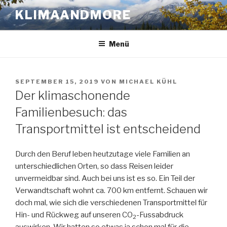
Zum
KLIMAANDMORE
Inhalt
springen
Menü
VERÖFFENTLICHT
SEPTEMBER 15, 2019
VON
MICHAEL KÜHL
AM
Der klimaschonende
Familienbesuch: das
Transportmittel ist entscheidend
Durch den Beruf leben heutzutage viele Familien an
unterschiedlichen Orten, so dass Reisen leider
unvermeidbar sind. Auch bei uns ist es so. Ein Teil der
Verwandtschaft wohnt ca. 700 km entfernt. Schauen wir
doch mal, wie sich die verschiedenen Transportmittel für
Hin- und Rückweg auf unseren CO
-Fussabdruck
2