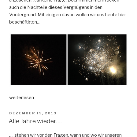
anzusehen, gar keine Frage. Doch immer mehr rücken
Klimakrise
auch die Nachteile dieses Vergnügens in den
gemein
Vordergrund. Mit einigen davon wollen wir uns heute hier
haben…“
beschäftigen…
„Das
weiterlesen
Silvesterfeuerwerk
–
VERÖFFENTLICHT
DEZEMBER 15, 2019
AM
wirklich
Alle Jahre wieder…..
eine
gute
…. stehen wir vor den Fragen, wann und wo wir unseren