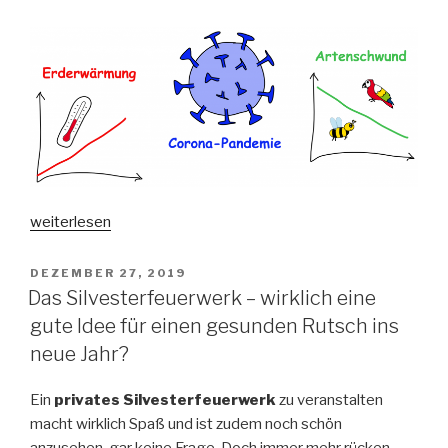
„Was
weiterlesen
die
Corona-
VERÖFFENTLICHT
DEZEMBER 27, 2019
AM
Pandemie,
Das Silvesterfeuerwerk – wirklich eine
der
gute Idee für einen gesunden Rutsch ins
Verlust
neue Jahr?
der
Biodiversität
Ein
privates Silvesterfeuerwerk
zu veranstalten
und
macht wirklich Spaß und ist zudem noch schön
die