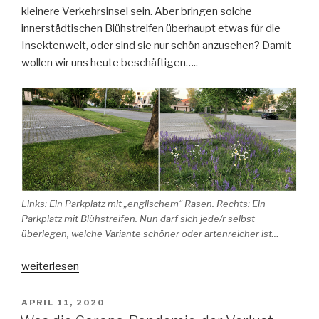
kleinere Verkehrsinsel sein. Aber bringen solche
innerstädtischen Blühstreifen überhaupt etwas für die
Insektenwelt, oder sind sie nur schön anzusehen? Damit
wollen wir uns heute beschäftigen…..
Links: Ein Parkplatz mit „englischem“ Rasen. Rechts: Ein
Parkplatz mit Blühstreifen. Nun darf sich jede/r selbst
überlegen, welche Variante schöner oder artenreicher ist…
„Was
weiterlesen
bringen
Blühstreifen
VERÖFFENTLICHT
APRIL 11, 2020
AM
in