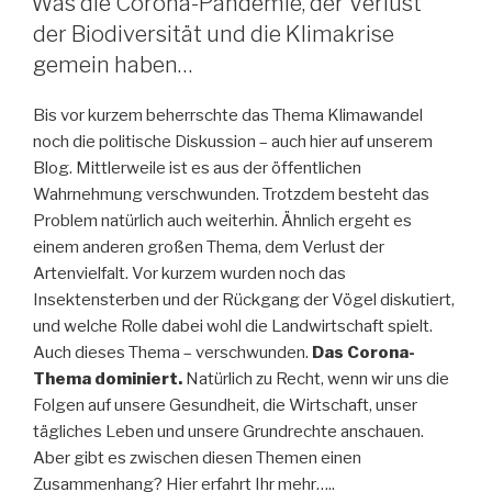
Was die Corona-Pandemie, der Verlust
der
der Biodiversität und die Klimakrise
Stadt
gemein haben…
und
auf
Bis vor kurzem beherrschte das Thema Klimawandel
dem
noch die politische Diskussion – auch hier auf unserem
Land?“
Blog. Mittlerweile ist es aus der öffentlichen
Wahrnehmung verschwunden. Trotzdem besteht das
Problem natürlich auch weiterhin. Ähnlich ergeht es
einem anderen großen Thema, dem Verlust der
Artenvielfalt. Vor kurzem wurden noch das
Insektensterben und der Rückgang der Vögel diskutiert,
und welche Rolle dabei wohl die Landwirtschaft spielt.
Auch dieses Thema – verschwunden.
Das Corona-
Thema dominiert.
Natürlich zu Recht, wenn wir uns die
Folgen auf unsere Gesundheit, die Wirtschaft, unser
tägliches Leben und unsere Grundrechte anschauen.
Aber gibt es zwischen diesen Themen einen
Zusammenhang? Hier erfahrt Ihr mehr…..