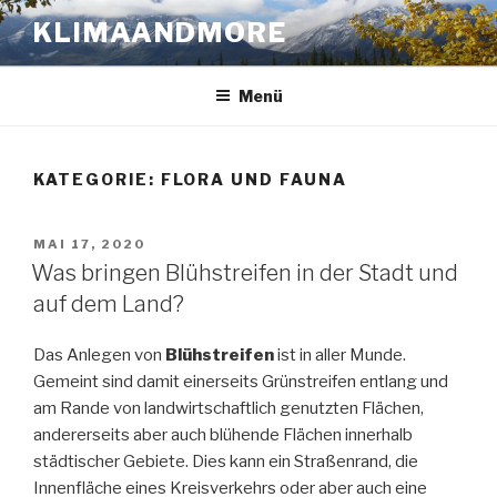
Zum
KLIMAANDMORE
Inhalt
springen
Menü
KATEGORIE:
FLORA UND FAUNA
VERÖFFENTLICHT
MAI 17, 2020
AM
Was bringen Blühstreifen in der Stadt und
auf dem Land?
Das Anlegen von
Blühstreifen
ist in aller Munde.
Gemeint sind damit einerseits Grünstreifen entlang und
am Rande von landwirtschaftlich genutzten Flächen,
andererseits aber auch blühende Flächen innerhalb
städtischer Gebiete. Dies kann ein Straßenrand, die
Innenfläche eines Kreisverkehrs oder aber auch eine