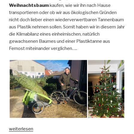
Idee
Weihnachtsbaum
kaufen, wie wir ihn nach Hause
für
transportieren oder ob wir aus ökologischen Gründen
einen
nicht doch lieber einen wiederverwertbaren Tannenbaum
gesunden
aus Plastik nehmen sollen. Somit haben wir in diesem Jahr
Rutsch
die Klimabilanz eines einheimischen, natürlich
ins
gewachsenen Baumes und einer Plastiktanne aus
neue
Fernost miteinander verglichen…..
Jahr?“
„Alle
weiterlesen