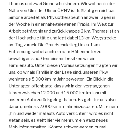
Thomas und zwei Grundschulkindern. Wir wohnen in der
Nähe von Ulm, der Ulmer ÖPNV ist fußläufig erreichbar.
Simone arbeitet als Physiotherapeutin an zwei Tagen in
der Woche in einer nahegelegenen Praxis. Ihr Weg zur
Arbeit beträgt hin und zurück knappe 3 km. Thomas ist an
der Hochschule tätig und legt dabei 13 km Wegstrecke
am Tag zurück. Die Grundschule liegt in ca. 1 km
Entfernung, wobei auch ein paar Höhenmeter zu
bewältigen sind. Gemeinsam besitzen wir ein
Familienauto. Unter diesen Voraussetzungen fragten wir
uns, ob wir als Familie in der Lage sind, unseren Pkw
weniger als 5.000 km im Jahr bewegen. Ein Blick in die
Unterlagen offenbarte, dass wir in den vergangenen
Jahren zwischen 12.000 und 15.000 km im Jahr mit
unserem Auto zurückgelegt haben. Es geht für uns also
darum, mehr als 7.000 km im Jahr einzusparen. Mit einem
„hin und wieder mal aufs Auto verzichten“ wird es nicht
getan sein, es geht hier vielmehr um ein ganz neues
Mobilitätsverhalten. Könnte schwer werden, zumal