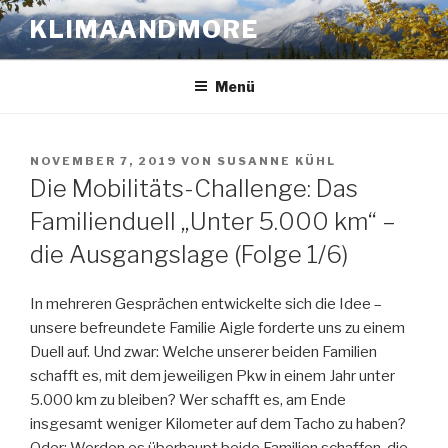
Zum
KLIMAANDMORE
Inhalt
springen
Menü
VERÖFFENTLICHT
NOVEMBER 7, 2019
VON
SUSANNE KÜHL
AM
Die Mobilitäts-Challenge: Das
Familienduell „Unter 5.000 km“ –
die Ausgangslage (Folge 1/6)
In mehreren Gesprächen entwickelte sich die Idee –
unsere befreundete Familie Aigle forderte uns zu einem
Duell auf. Und zwar: Welche unserer beiden Familien
schafft es, mit dem jeweiligen Pkw in einem Jahr unter
5.000 km zu bleiben? Wer schafft es, am Ende
insgesamt weniger Kilometer auf dem Tacho zu haben?