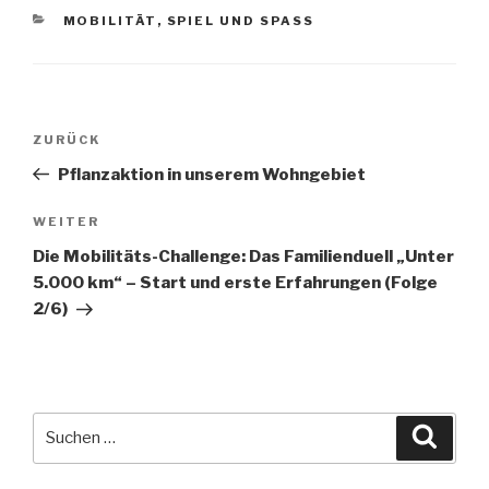
KATEGORIEN
MOBILITÄT
,
SPIEL UND SPASS
Beitragsnavigation
Vorheriger
ZURÜCK
Beitrag
Pflanzaktion in unserem Wohngebiet
Nächster
WEITER
Beitrag
Die Mobilitäts-Challenge: Das Familienduell „Unter
5.000 km“ – Start und erste Erfahrungen (Folge
2/6)
Suche
Suche
nach: