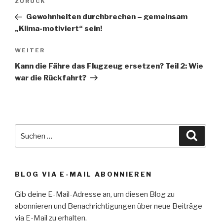
Vorheriger
ZURÜCK
Beitrag
Gewohnheiten durchbrechen – gemeinsam
„Klima-motiviert“ sein!
Nächster
WEITER
Beitrag
Kann die Fähre das Flugzeug ersetzen? Teil 2: Wie
war die Rückfahrt?
Suche
Suche
nach:
BLOG VIA E-MAIL ABONNIEREN
Gib deine E-Mail-Adresse an, um diesen Blog zu
abonnieren und Benachrichtigungen über neue Beiträge
via E-Mail zu erhalten.