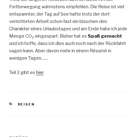
Fortbewegung wärmstens empfehlen. Die Reise ist viel
entspannter, der Tag auf See hatte trotz der dort
verrichteten Arbeit schon fast ein bisschen den
Charakter eines Urlaubstages und am Ende habe ich jede
Menge CO
eingespart. Bisher hat es
Spaß gemacht
2
und ich hoffe, dass ich dies auch noch nach der Rückfahrt
sagen kann. Aber davon mehr in einem Résumé in
wenigen Tagen……
Teil 2 gibt es
hier
.
KATEGORIEN
REISEN
Beitragsnavigation