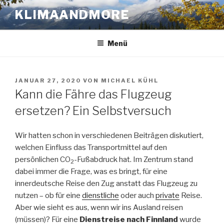
Zum
KLIMAANDMORE
Inhalt
springen
Menü
VERÖFFENTLICHT
JANUAR 27, 2020
VON
MICHAEL KÜHL
AM
Kann die Fähre das Flugzeug
ersetzen? Ein Selbstversuch
Wir hatten schon in verschiedenen Beiträgen diskutiert,
welchen Einfluss das Transportmittel auf den
persönlichen CO
-Fußabdruck hat. Im Zentrum stand
2
dabei immer die Frage, was es bringt, für eine
innerdeutsche Reise den Zug anstatt das Flugzeug zu
nutzen – ob für eine
dienstliche
oder auch
private
Reise.
Aber wie sieht es aus, wenn wir ins Ausland reisen
(müssen)? Für eine
Dienstreise nach Finnland
wurde