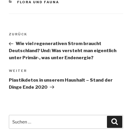
KATEGORIEN
FLORA UND FAUNA
Beitragsnavigation
Vorheriger
ZURÜCK
Beitrag
Wie viel regenerativen Strom braucht
Deutschland? Und: Was versteht man eigentlich
unter Primär-, was unter Endenergie?
Nächster
WEITER
Beitrag
Plastikdetox in unserem Haushalt – Stand der
Dinge Ende 2020
Suche
Suche
nach: