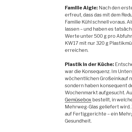
Familie Aigle:
Nach den erst
erfreut, dass das mit dem Red
Familie Kühl schnell voraus. A
lassen – und haben es tatsächl
Werte unter 500 g pro Abfuhr
KW17 mit nur 320 g Plastikmü
erreichen.
Plastik in der Küche:
Entsche
war die Konsequenz. Im Unter
wöchentlichen Großeinkauf ni
sondern haben konsequent 
Wochenmarkt aufgesucht. Au
Gemüsebox
bestellt, in welch
Mehrweg-Glas geliefert wird
auf Fertiggerichte – ein Meh
Gesundheit.