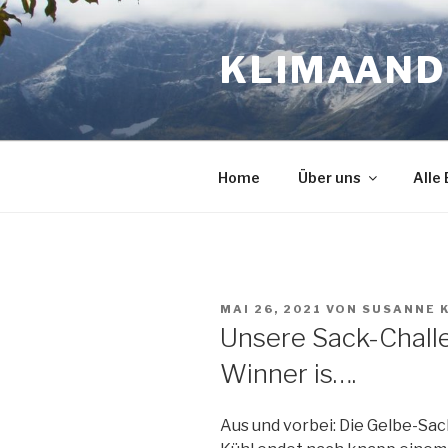
Zum
Inhalt
KLIMAAN
springen
Home
Über uns
Alle
VERÖFFENTLICHT
MAI 26, 2021
VON
SUSANNE 
AM
Unsere Sack-Challe
Winner is….
Aus und vorbei: Die Gelbe-Sac