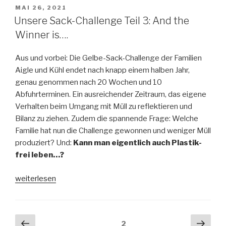
VERÖFFENTLICHT
MAI 26, 2021
AM
Unsere Sack-Challenge Teil 3: And the
Winner is….
Aus und vorbei: Die Gelbe-Sack-Challenge der Familien
Aigle und Kühl endet nach knapp einem halben Jahr,
genau genommen nach 20 Wochen und 10
Abfuhrterminen. Ein ausreichender Zeitraum, das eigene
Verhalten beim Umgang mit Müll zu reflektieren und
Bilanz zu ziehen. Zudem die spannende Frage: Welche
Familie hat nun die Challenge gewonnen und weniger Müll
produziert? Und:
Kann man eigentlich auch Plastik-
frei leben…?
„Unsere
weiterlesen
Sack-
Challenge
Teil
Beitragsnavigation
Vorherige
Näch
Seite
2