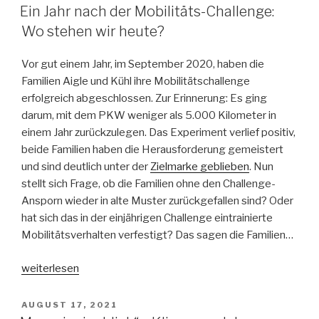
AM
der
Ein Jahr nach der Mobilitäts-Challenge:
Kernenergie:
Wo stehen wir heute?
Die
offenen
Vor gut einem Jahr, im September 2020, haben die
Probleme
Familien Aigle und Kühl ihre Mobilitätschallenge
der
erfolgreich abgeschlossen. Zur Erinnerung: Es ging
Kernkraft
darum, mit dem PKW weniger als 5.000 Kilometer in
(Teil
einem Jahr zurückzulegen. Das Experiment verlief positiv,
5)“
beide Familien haben die Herausforderung gemeistert
und sind deutlich unter der
Zielmarke geblieben
. Nun
stellt sich Frage, ob die Familien ohne den Challenge-
Ansporn wieder in alte Muster zurückgefallen sind? Oder
hat sich das in der einjährigen Challenge eintrainierte
Mobilitätsverhalten verfestigt? Das sagen die Familien…
„Ein
weiterlesen
Jahr
nach
VERÖFFENTLICHT
AUGUST 17, 2021
AM
der