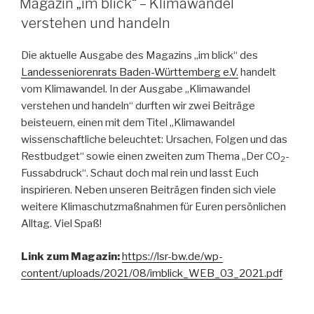
Magazin „im blick“ – Klimawandel
Mobilitäts-
verstehen und handeln
Challenge:
Wo
Die aktuelle Ausgabe des Magazins „im blick“ des
stehen
Landesseniorenrats Baden-Württemberg e.V.
handelt
wir
vom Klimawandel. In der Ausgabe „Klimawandel
heute?“
verstehen und handeln“ durften wir zwei Beiträge
beisteuern, einen mit dem Titel „Klimawandel
wissenschaftliche beleuchtet: Ursachen, Folgen und das
Restbudget“ sowie einen zweiten zum Thema „Der CO
-
2
Fussabdruck“. Schaut doch mal rein und lasst Euch
inspirieren. Neben unseren Beiträgen finden sich viele
weitere Klimaschutzmaßnahmen für Euren persönlichen
Alltag. Viel Spaß!
Link zum Magazin:
https://lsr-bw.de/wp-
content/uploads/2021/08/imblick_WEB_03_2021.pdf