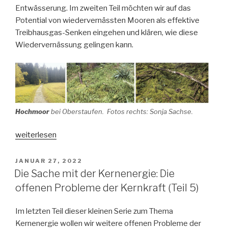
Entwässerung. Im zweiten Teil möchten wir auf das
Potential von wiedervernässten Mooren als effektive
Treibhausgas-Senken eingehen und klären, wie diese
Wiedervernässung gelingen kann.
Hochmoor
bei Oberstaufen. Fotos rechts: Sonja Sachse.
„Moore
weiterlesen
Teil
1:
VERÖFFENTLICHT
JANUAR 27, 2022
AM
Vorkommen,
Die Sache mit der Kernenergie: Die
Funktion
offenen Probleme der Kernkraft (Teil 5)
und
das
Im letzten Teil dieser kleinen Serie zum Thema
Problem
Kernenergie wollen wir weitere offenen Probleme der