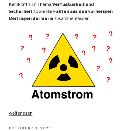
der
Kernkraft zum Thema
Verfügbarkeit und
Entwässerung“
Sicherheit
sowie die
Fakten aus den vorherigen
Beiträgen der Serie
zusammenfassen.
„Die
weiterlesen
Sache
mit
VERÖFFENTLICHT
OKTOBER 19, 2021