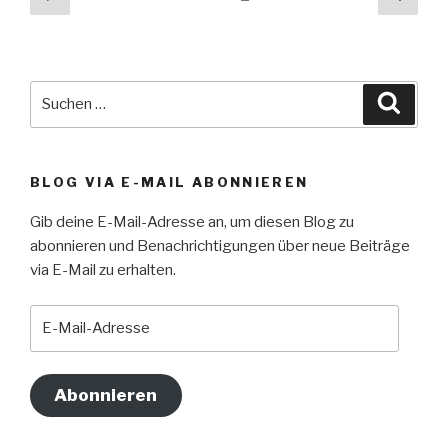
3:
Seite
Seit
And
the
Winner
Suche
is….“
Suche
nach:
BLOG VIA E-MAIL ABONNIEREN
Gib deine E-Mail-Adresse an, um diesen Blog zu
abonnieren und Benachrichtigungen über neue Beiträge
via E-Mail zu erhalten.
E-
Mail-
Adresse
Abonnieren