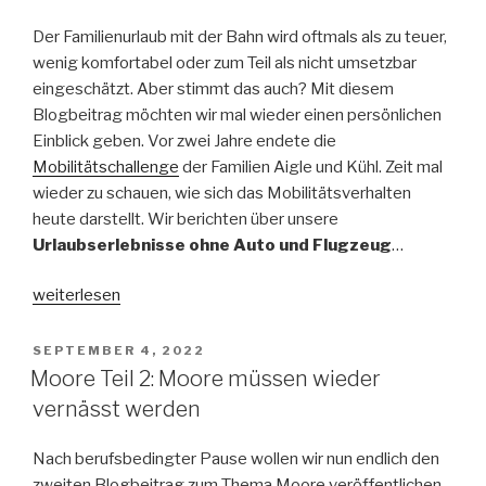
Der Familienurlaub mit der Bahn wird oftmals als zu teuer,
wenig komfortabel oder zum Teil als nicht umsetzbar
eingeschätzt. Aber stimmt das auch? Mit diesem
Blogbeitrag möchten wir mal wieder einen persönlichen
Einblick geben. Vor zwei Jahre endete die
Mobilitätschallenge
der Familien Aigle und Kühl. Zeit mal
wieder zu schauen, wie sich das Mobilitätsverhalten
heute darstellt. Wir berichten über unsere
Urlaubserlebnisse ohne Auto und Flugzeug
…
„Sommerurlaub
weiterlesen
ohne
Auto
VERÖFFENTLICHT
SEPTEMBER 4, 2022
AM
–
Moore Teil 2: Moore müssen wieder
zwei
vernässt werden
Erlebnisberichte“
Nach berufsbedingter Pause wollen wir nun endlich den
zweiten Blogbeitrag zum Thema Moore veröffentlichen.