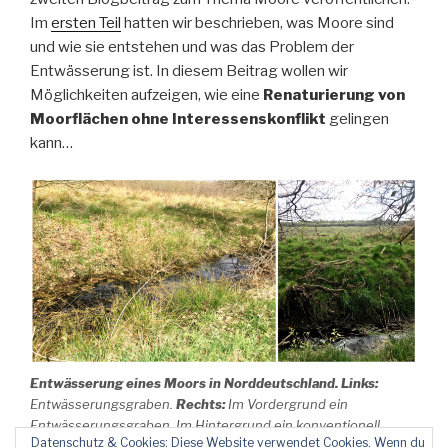
Im
ersten Teil
hatten wir beschrieben, was Moore sind
und wie sie entstehen und was das Problem der
Entwässerung ist. In diesem Beitrag wollen wir
Möglichkeiten aufzeigen, wie eine
Renaturierung von
Moorflächen ohne Interessenskonflikt
gelingen
kann…
Entwässerung eines Moors in Norddeutschland.
Links:
Entwässerungsgraben.
Rechts:
Im Vordergrund ein
Entwässerungsgraben. Im Hintergrund ein konventionell
Datenschutz & Cookies: Diese Website verwendet Cookies. Wenn du
landwirtschaftlich bewirtschaftete ehemalige Moorfläche.